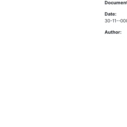
Document
Date:
30-11--00
Author: