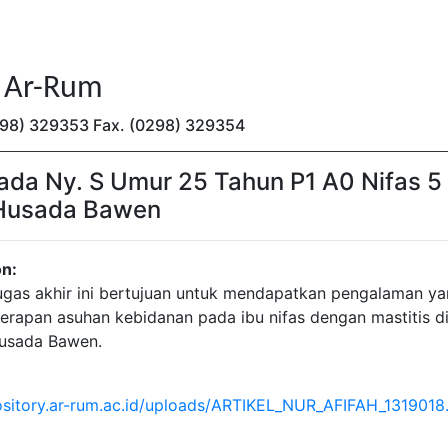
n Ar-Rum
(0298) 329353 Fax. (0298) 329354
da Ny. S Umur 25 Tahun P1 A0 Nifas 5 
a Husada Bawen
on:
ugas akhir ini bertujuan untuk mendapatkan pengalaman ya
rapan asuhan kebidanan pada ibu nifas dengan mastitis di 
usada Bawen.
pository.ar-rum.ac.id/uploads/ARTIKEL_NUR_AFIFAH_1319018