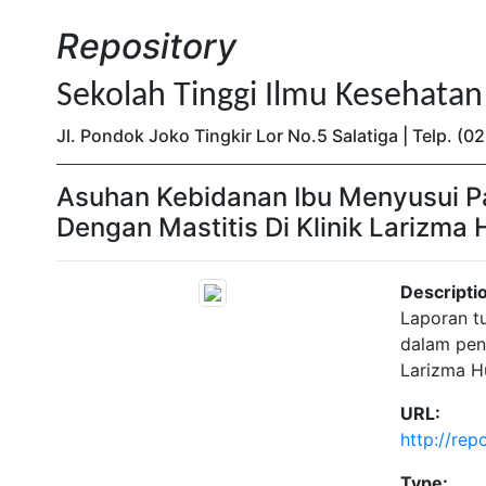
Repository
Sekolah Tinggi Ilmu Kesehata
Jl. Pondok Joko Tingkir Lor No.5 Salatiga | Telp. 
Asuhan Kebidanan Ibu Menyusui Pa
Dengan Mastitis Di Klinik Larizm
Descripti
Laporan t
dalam pene
Larizma H
URL:
http://re
Type: