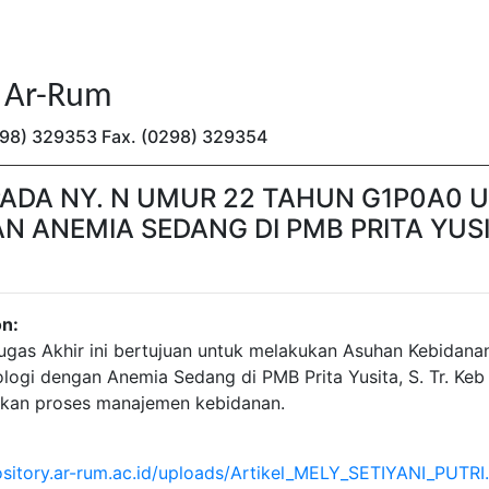
n Ar-Rum
(0298) 329353 Fax. (0298) 329354
ADA NY. N UMUR 22 TAHUN G1P0A0 U
 ANEMIA SEDANG DI PMB PRITA YUSIT
on:
ugas Akhir ini bertujuan untuk melakukan Asuhan Kebidana
ologi dengan Anemia Sedang di PMB Prita Yusita, S. Tr. Ke
an proses manajemen kebidanan.
pository.ar-rum.ac.id/uploads/Artikel_MELY_SETIYANI_PUTRI