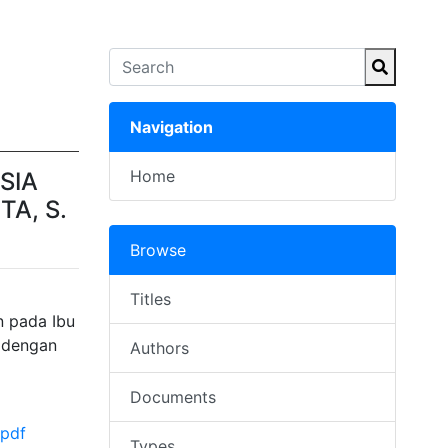
Navigation
Home
SIA
A, S.
Browse
Titles
n pada Ibu
b dengan
Authors
Documents
.pdf
Types