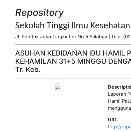
Repository
Sekolah Tinggi Ilmu Kesehata
Jl. Pondok Joko Tingkir Lor No.5 Salatiga | Telp. 
ASUHAN KEBIDANAN IBU HAMIL P
KEHAMILAN 31+5 MINGGU DENGAN
Tr. Keb.
Descripti
Laporan T
Hamil Pat
menggunak
URL:
http://re