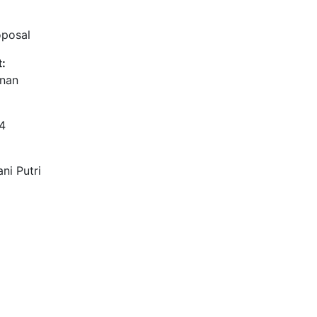
oposal
:
anan
4
ni Putri