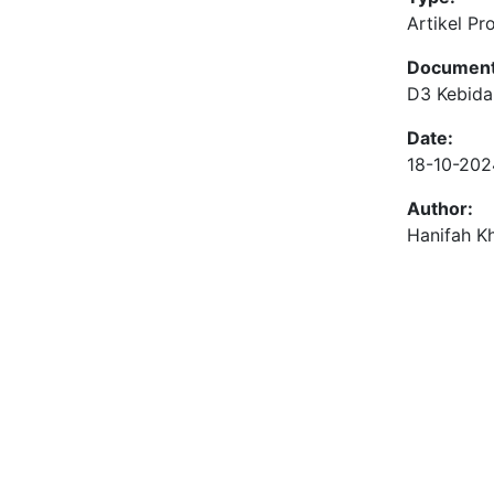
Artikel Pr
Document
D3 Kebid
Date:
18-10-202
Author:
Hanifah K