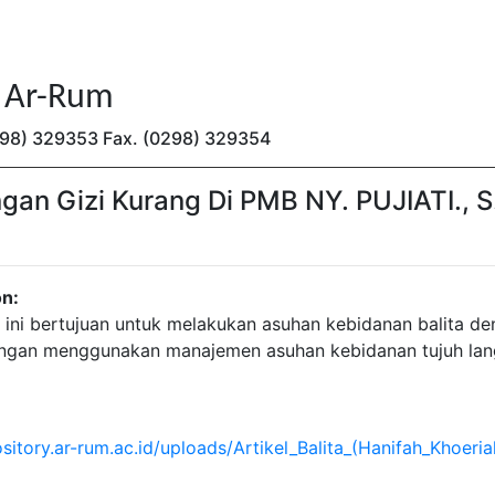
n Ar-Rum
(0298) 329353 Fax. (0298) 329354
gan Gizi Kurang Di PMB NY. PUJIATI., S
on:
s ini bertujuan untuk melakukan asuhan kebidanan balita de
ngan menggunakan manajemen asuhan kebidanan tujuh la
ository.ar-rum.ac.id/uploads/Artikel_Balita_(Hanifah_Khoeria