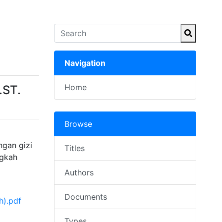
Navigation
Home
.ST.
Browse
ngan gizi
Titles
ngkah
Authors
Documents
h).pdf
Types