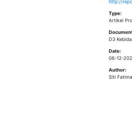
http://re
Type:
Artikel Pr
Document
D3 Kebid
Date:
06-12-20
Author:
Siti Fatim