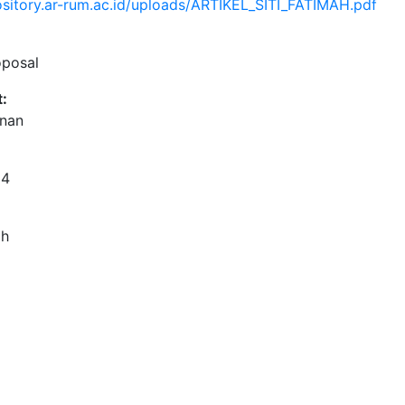
pository.ar-rum.ac.id/uploads/ARTIKEL_SITI_FATIMAH.pdf
oposal
:
anan
24
ah