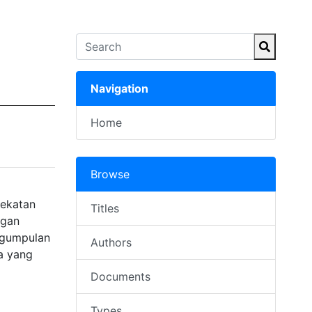
Navigation
Home
Browse
dekatan
Titles
ngan
ngumpulan
Authors
a yang
Documents
Types